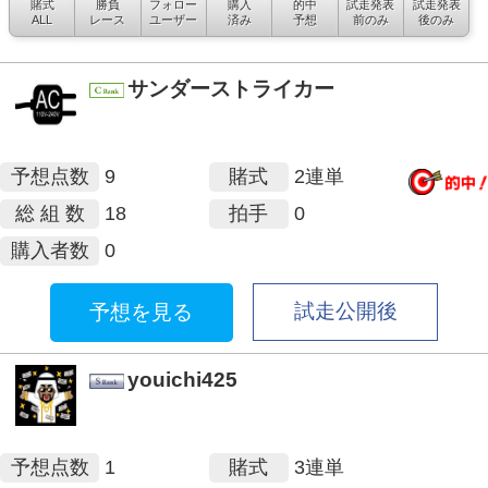
賭式
勝負
フォロー
購入
的中
試走発表
試走発表
ALL
レース
ユーザー
済み
予想
前のみ
後のみ
サンダーストライカー
予想点数
9
賭式
2連単
総 組 数
18
拍手
0
購入者数
0
試走公開後
予想を見る
youichi425
予想点数
1
賭式
3連単