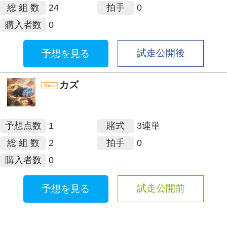
総 組 数
24
拍手
0
購入者数
0
試走公開後
予想を見る
カズ
予想点数
1
賭式
3連単
総 組 数
2
拍手
0
購入者数
0
試走公開前
予想を見る