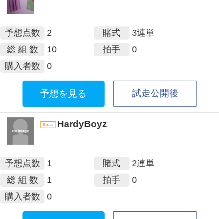
予想点数
2
賭式
3連単
総 組 数
10
拍手
0
購入者数
0
試走公開後
予想を見る
HardyBoyz
予想点数
1
賭式
2連単
総 組 数
1
拍手
0
購入者数
0