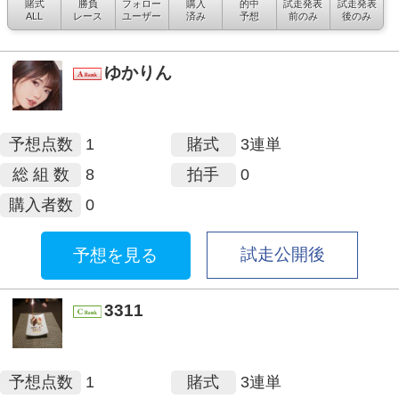
賭式
勝負
フォロー
購入
的中
試走発表
試走発表
ALL
レース
ユーザー
済み
予想
前のみ
後のみ
ゆかりん
予想点数
1
賭式
3連単
総 組 数
8
拍手
0
購入者数
0
試走公開後
予想を見る
3311
予想点数
1
賭式
3連単