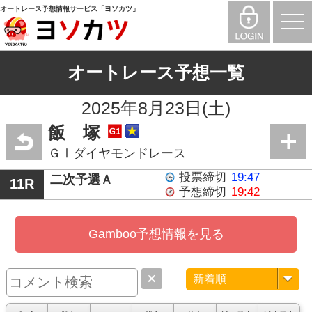
オートレース予想情報サービス「ヨソカツ」
togg
navi
オートレース予想一覧
2025年8月23日(土)
飯 塚
ＧⅠダイヤモンドレース
投票締切
19:47
二次予選Ａ
11R
予想締切
19:42
Gamboo予想情報を見る