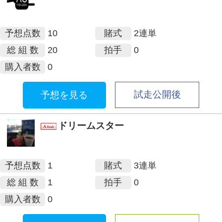
予想点数
10
賭式
2連単
総 組 数
20
拍手
0
購入者数
0
試走公開後
予想を見る
ドリームスター
予想点数
1
賭式
3連単
総 組 数
1
拍手
0
購入者数
0