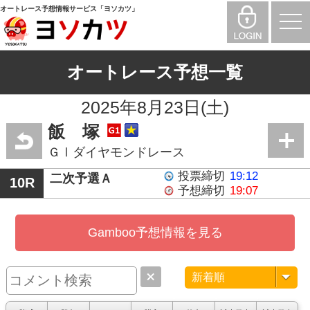
オートレース予想情報サービス「ヨソカツ」
togg
navi
オートレース予想一覧
2025年8月23日(土)
飯 塚
ＧⅠダイヤモンドレース
投票締切
19:12
二次予選Ａ
10R
予想締切
19:07
Gamboo予想情報を見る