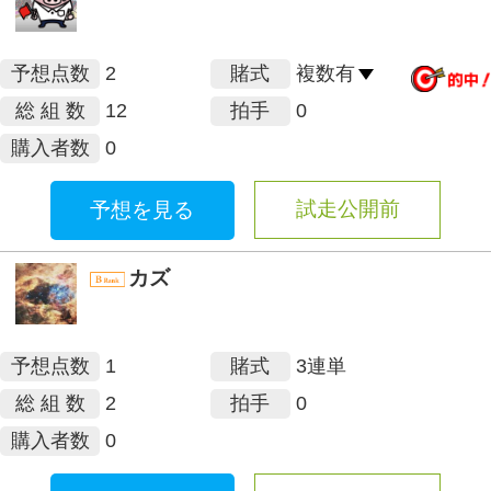
予想点数
2
賭式
複数有
総 組 数
12
拍手
0
購入者数
0
試走公開前
予想を見る
カズ
予想点数
1
賭式
3連単
総 組 数
2
拍手
0
購入者数
0