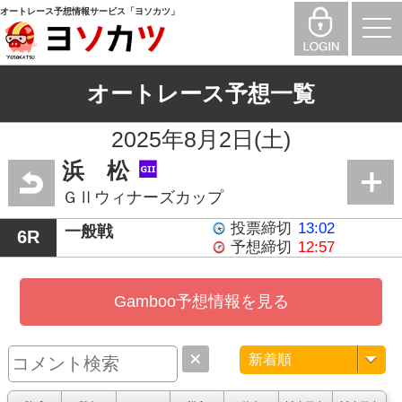
オートレース予想情報サービス「ヨソカツ」
togg
navi
オートレース予想一覧
2025年8月2日(土)
浜 松
ＧⅡウィナーズカップ
投票締切
13:02
一般戦
6R
予想締切
12:57
Gamboo予想情報を見る