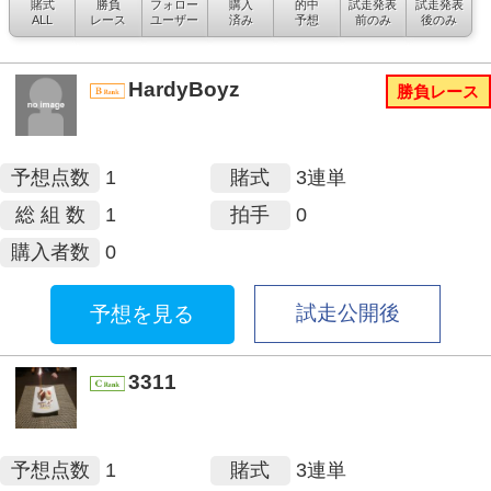
賭式
勝負
フォロー
購入
的中
試走発表
試走発表
ALL
レース
ユーザー
済み
予想
前のみ
後のみ
HardyBoyz
勝負レース
予想点数
1
賭式
3連単
総 組 数
1
拍手
0
購入者数
0
試走公開後
予想を見る
3311
予想点数
1
賭式
3連単