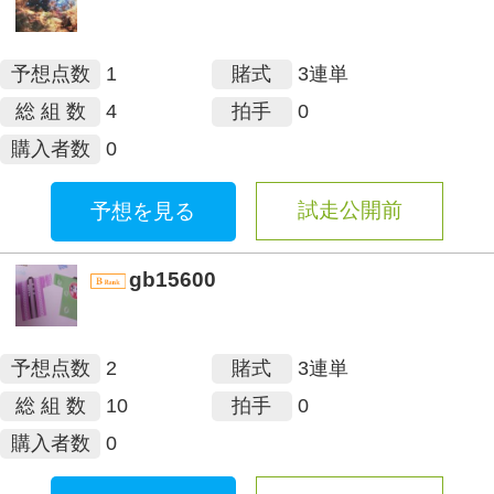
予想点数
1
賭式
3連単
総 組 数
4
拍手
0
購入者数
0
試走公開前
予想を見る
gb15600
予想点数
2
賭式
3連単
総 組 数
10
拍手
0
購入者数
0