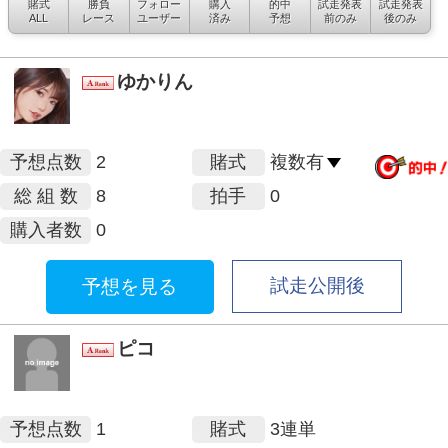
賭式
勝負
フォロー
購入
的中
試走発表
試走発表
ALL
レース
ユーザー
済み
予想
前のみ
後のみ
ゆかりん
予想点数
2
賭式
複数有
総 組 数
8
拍手
0
購入者数
0
試走公開後
予想を見る
ピコ
予想点数
1
賭式
3連単