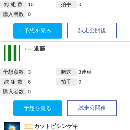
総 組 数
10
拍手
0
購入者数
0
試走公開後
予想を見る
進藤
予想点数
3
賭式
3連単
総 組 数
6
拍手
0
購入者数
0
試走公開後
予想を見る
カットビシンゲキ