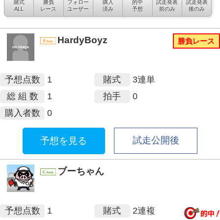
賭式
勝負
フォロー
購入
的中
試走発表
試走発表
ALL
レース
ユーザー
済み
予想
前のみ
後のみ
HardyBoyz
勝負レース
予想点数
1
賭式
3連単
総 組 数
1
拍手
0
購入者数
0
試走公開後
予想を見る
ブーちゃん
予想点数
1
賭式
2連複