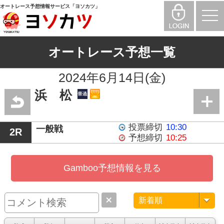
オートレース予想情報サービス「ヨソカツ」
togg
navi
オートレース予想一覧
2024年6月14日(金)
浜 松
投票締切
10:30
一般戦
2R
予想締切
10:25
Gamboo予想情報を見る