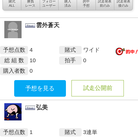
賭式
勝負
フォロー
購入
的中
試走発表
試走発表
ALL
レース
ユーザー
済み
予想
前のみ
後のみ
雲外蒼天
予想点数
4
賭式
ワイド
総 組 数
10
拍手
0
購入者数
0
試走公開前
予想を見る
弘美
予想点数
1
賭式
3連単