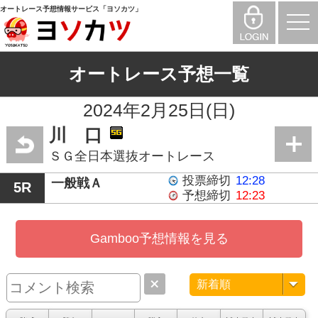
オートレース予想情報サービス「ヨソカツ」
togg
navi
オートレース予想一覧
2024年2月25日(日)
川 口
ＳＧ全日本選抜オートレース
投票締切
12:28
一般戦Ａ
5R
予想締切
12:23
Gamboo予想情報を見る