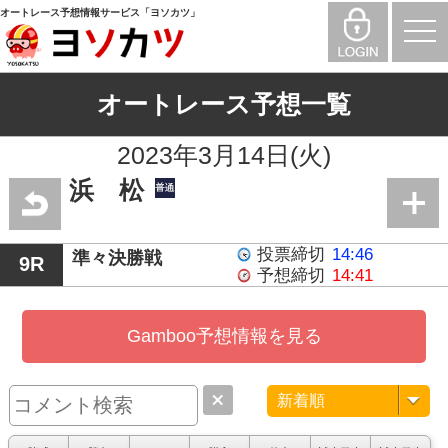
オートレース予想情報サービス「ヨソカツ」
togg
navi
オートレース予想一覧
2023年3月14日(火)
浜 松
投票締切
14:46
準々決勝戦
9R
予想締切
14:41
Gamboo予想情報を見る