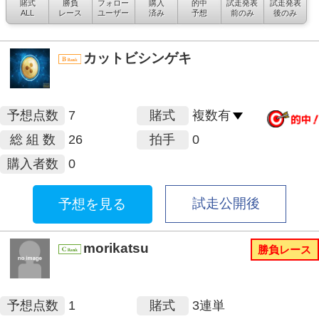
賭式
勝負
フォロー
購入
的中
試走発表
試走発表
ALL
レース
ユーザー
済み
予想
前のみ
後のみ
カットビシンゲキ
予想点数
7
賭式
複数有
総 組 数
26
拍手
0
購入者数
0
試走公開後
予想を見る
morikatsu
勝負レース
予想点数
1
賭式
3連単