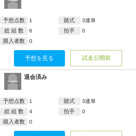
予想点数
1
賭式
3連単
総 組 数
6
拍手
0
購入者数
0
試走公開前
予想を見る
退会済み
予想点数
1
賭式
3連単
総 組 数
4
拍手
0
購入者数
0