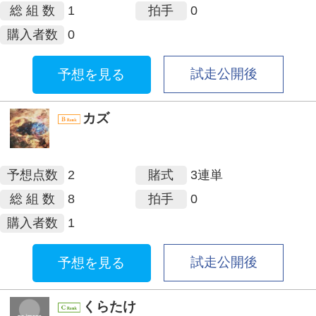
総 組 数
1
拍手
0
購入者数
0
試走公開後
予想を見る
カズ
予想点数
2
賭式
3連単
総 組 数
8
拍手
0
購入者数
1
試走公開後
予想を見る
くらたけ