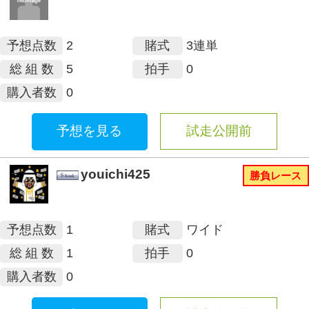
予想点数
2
賭式
3連単
総 組 数
5
拍手
0
購入者数
0
試走公開前
予想を見る
youichi425
勝負レース
予想点数
1
賭式
ワイド
総 組 数
1
拍手
0
購入者数
0