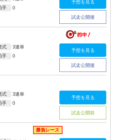
予想を見る
拍手
0
試走公開後
賭式
3連単
予想を見る
拍手
0
試走公開後
賭式
3連単
予想を見る
拍手
0
試走公開前
勝負レース