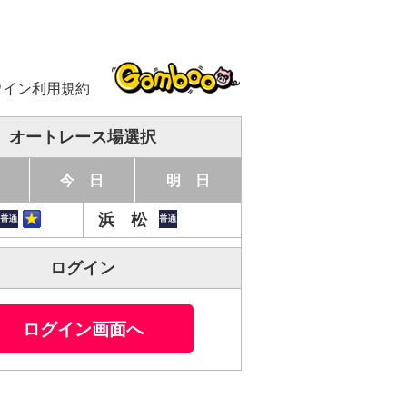
ウイン利用規約
オートレース場選択
今 日
明 日
浜 松
ログイン
ログイン画面へ
良10走
良10走