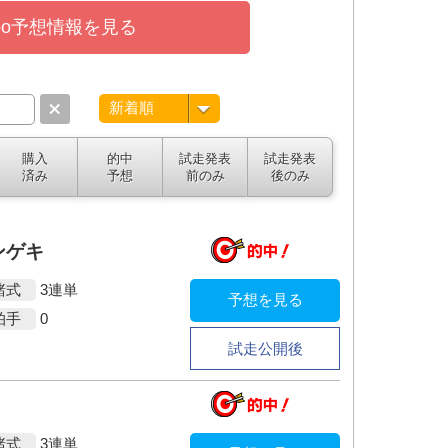
boo予想情報を見る
購入
的中
試走発表
試走発表
済み
予想
前のみ
後のみ
ンゲキ
賭式
3連単
予想を見る
拍手
0
試走公開後
賭式
3連単