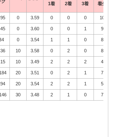
2連対
2連対
3
3
ンク
ンク
1着
1着
2着
2着
3着
3着
着外
着外
率
率
95
95
0
0
3.59
3.59
0
0
0
0
0
0
10
10
0.0%
0.0%
0.
0.
45
45
0
0
3.60
3.60
0
0
0
0
1
1
9
9
0.0%
0.0%
10.
10.
B4
B4
0
0
3.54
3.54
1
1
1
1
0
0
8
8
20.0%
20.0%
20.
20.
36
36
10
10
3.58
3.58
0
0
2
2
0
0
8
8
20.0%
20.0%
20.
20.
15
15
10
10
3.49
3.49
2
2
2
2
2
2
4
4
40.0%
40.0%
60.
60.
184
184
20
20
3.51
3.51
0
0
2
2
1
1
7
7
20.0%
20.0%
30.
30.
94
94
20
20
3.54
3.54
2
2
2
2
1
1
5
5
40.0%
40.0%
50.
50.
146
146
30
30
3.48
3.48
2
2
1
1
0
0
7
7
30.0%
30.0%
30.
30.