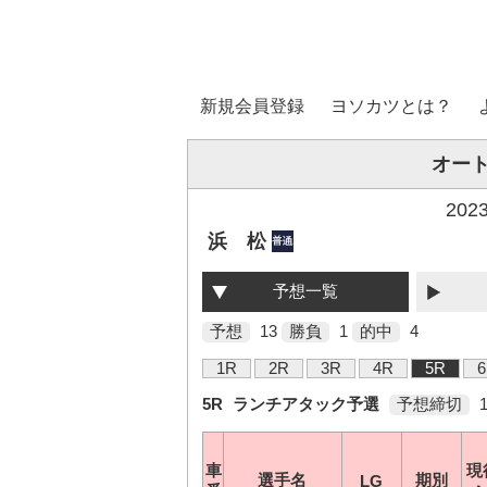
新規会員登録
ヨソカツとは？
オー
202
浜 松
予想一覧
予想
13
勝負
1
的中
4
1R
2R
3R
4R
5R
5R
ランチアタック予選
予想締切
1
車
車
現
現
選手名
選手名
期別
期別
LG
LG