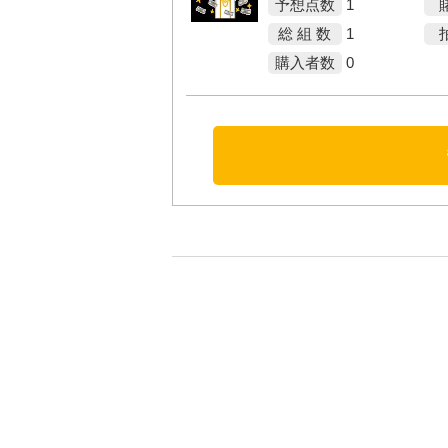
予想点数
1
総 組 数
1
購入者数
0