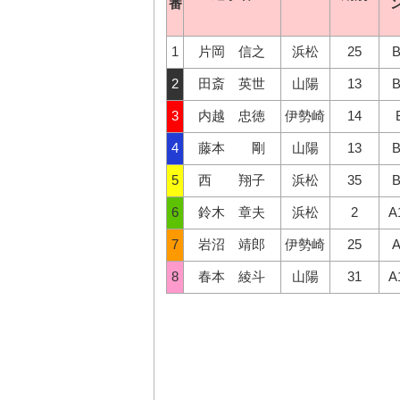
番
番
1
1
片岡 信之
片岡 信之
浜松
浜松
25
25
B
B
2
2
田斎 英世
田斎 英世
山陽
山陽
13
13
B
B
3
3
内越 忠徳
内越 忠徳
伊勢崎
伊勢崎
14
14
4
4
藤本 剛
藤本 剛
山陽
山陽
13
13
B
B
5
5
西 翔子
西 翔子
浜松
浜松
35
35
B
B
6
6
鈴木 章夫
鈴木 章夫
浜松
浜松
2
2
A
A
7
7
岩沼 靖郎
岩沼 靖郎
伊勢崎
伊勢崎
25
25
A
A
8
8
春本 綾斗
春本 綾斗
山陽
山陽
31
31
A
A