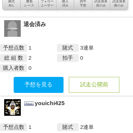
賭式
勝負
フォロー
購入
的中
試走発表
試走発表
ALL
レース
ユーザー
済み
予想
前のみ
後のみ
退会済み
予想点数
1
賭式
3連単
総 組 数
2
拍手
0
購入者数
0
試走公開前
予想を見る
youichi425
予想点数
1
賭式
2連単