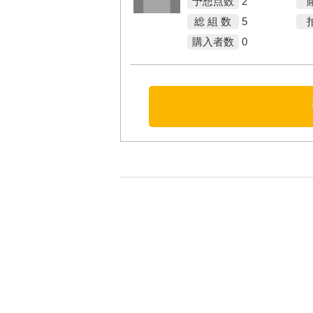
予想点数
2
総 組 数
5
購入者数
0