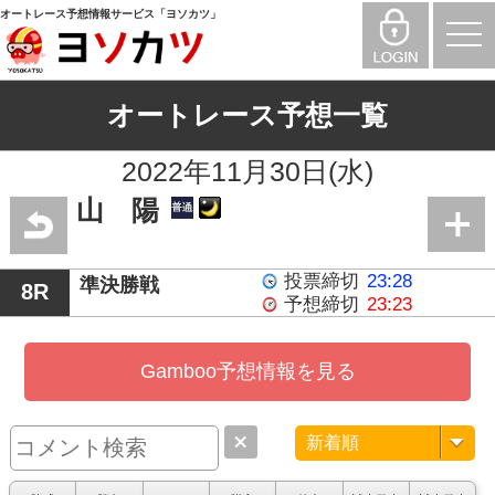
オートレース予想情報サービス「ヨソカツ」
togg
navi
オートレース予想一覧
2022年11月30日(水)
山 陽
投票締切
23:28
準決勝戦
8R
予想締切
23:23
Gamboo予想情報を見る