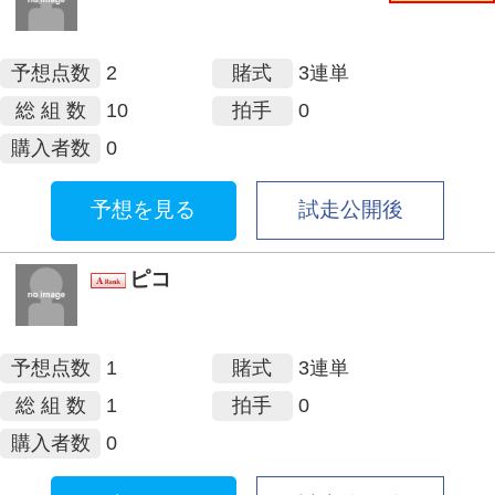
予想点数
2
賭式
3連単
総 組 数
10
拍手
0
購入者数
0
試走公開後
予想を見る
ピコ
予想点数
1
賭式
3連単
総 組 数
1
拍手
0
購入者数
0