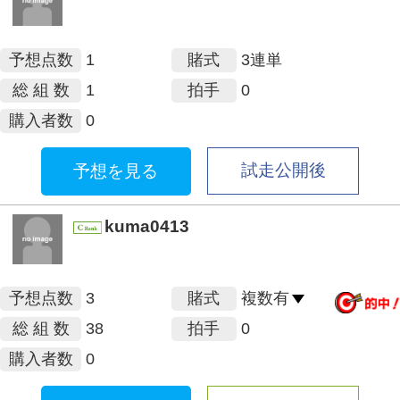
予想点数
1
賭式
3連単
総 組 数
1
拍手
0
購入者数
0
試走公開後
予想を見る
kuma0413
予想点数
3
賭式
複数有
総 組 数
38
拍手
0
購入者数
0