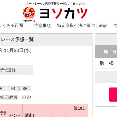
オートレース予想情報サービス「ヨソカツ」
よくある質問
注意事項
特定商取引法に基づく表記
トレース予想一覧
2年11月30日(水)
昨 日
浜 松
予想登録
6R
7R
8R
ooBET締切
20:20
近10走
近10走
行ラ
行ラ
ハンデ
ハンデ
試走T
試走T