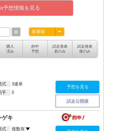
boo予想情報を見る
購入
的中
試走発表
試走発表
済み
予想
前のみ
後のみ
賭式
3連単
予想を見る
拍手
0
試走公開後
ンゲキ
賭式
複数有