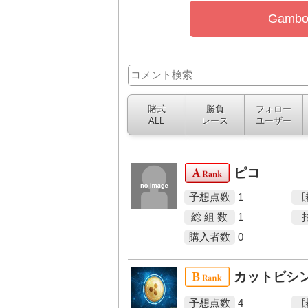
Gam
賭式
勝負
フォロー
ALL
レース
ユーザー
ピコ
予想点数
1
総 組 数
1
購入者数
0
カットビシ
予想点数
4