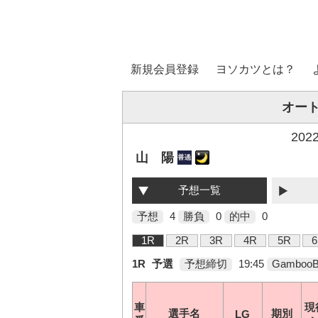
新規会員登録
ヨソカツとは？
オー
202
山 陽
予想一覧
予想
4
勝負
0
的中
0
1R
2R
3R
4R
5R
1R
予選
予想締切
19:45
Gamboo
車
車
現
現
選手名
選手名
期別
期別
LG
LG