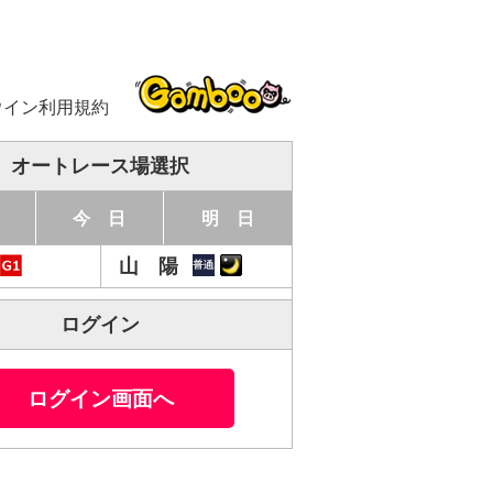
ウイン利用規約
オートレース場選択
今 日
明 日
山 陽
ログイン
ログイン画面へ
良10走
良10走