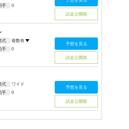
予想を見る
拍手
0
試走公開前
ん
賭式
複数有
予想を見る
拍手
0
試走公開前
賭式
ワイド
予想を見る
拍手
0
試走公開前