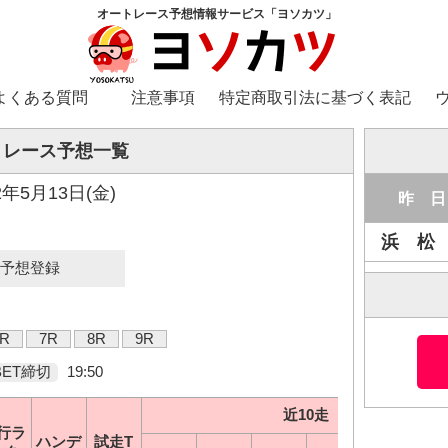
オートレース予想情報サービス「ヨソカツ」
よくある質問
注意事項
特定商取引法に基づく表記
トレース予想一覧
2年5月13日(金)
昨 日
浜 松
予想登録
6R
7R
8R
9R
BET締切
19:50
近10走
近10走
行ラ
行ラ
ハンデ
ハンデ
試走T
試走T