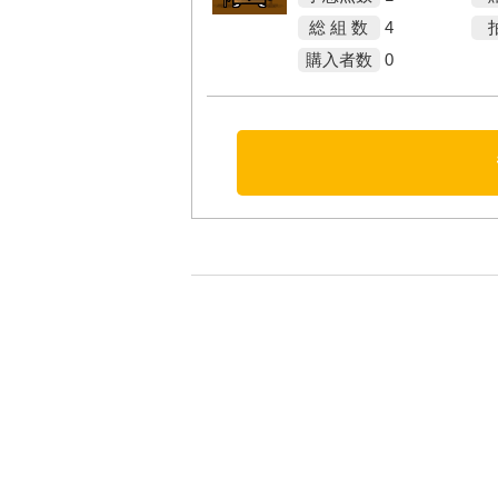
総 組 数
4
購入者数
0