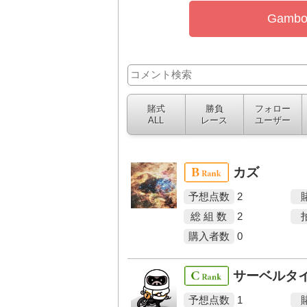
Gam
賭式
勝負
フォロー
ALL
レース
ユーザー
カズ
予想点数
2
総 組 数
2
購入者数
0
サーベルタ
予想点数
1