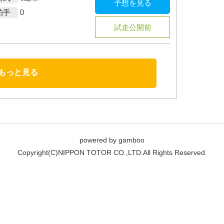
予想を見る
拍手
0
試走公開前
もっと見る
powered by gamboo
Copyright(C)NIPPON TOTOR CO.,LTD.All Rights Reserved.