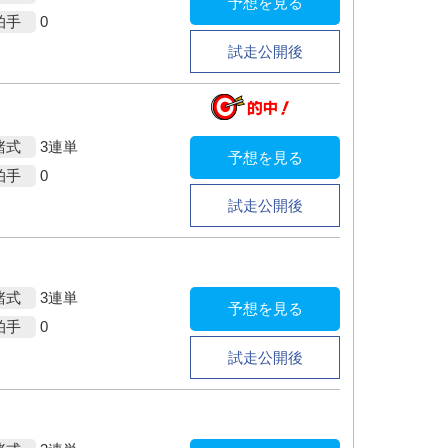
予想を見る
拍手
0
試走公開後
賭式
3連単
予想を見る
拍手
0
試走公開後
賭式
3連単
予想を見る
拍手
0
試走公開後