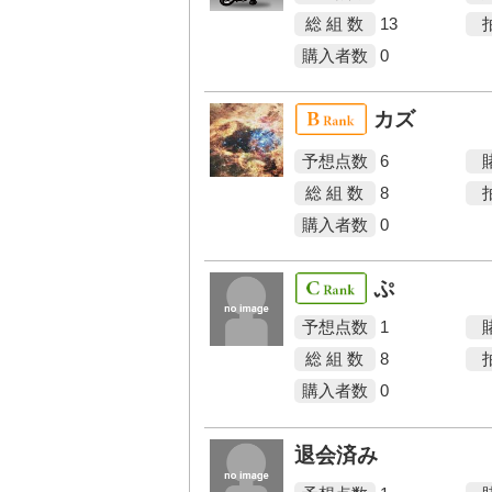
総 組 数
13
購入者数
0
カズ
予想点数
6
総 組 数
8
購入者数
0
ぷ
予想点数
1
総 組 数
8
購入者数
0
退会済み