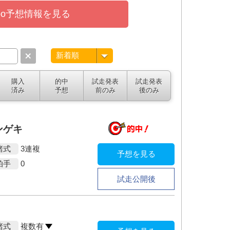
boo予想情報を見る
購入
的中
試走発表
試走発表
済み
予想
前のみ
後のみ
ンゲキ
賭式
3連複
予想を見る
拍手
0
試走公開後
賭式
複数有