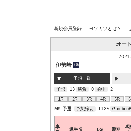
新規会員登録
ヨソカツとは？
オー
202
伊勢崎
予想一覧
予想
13
勝負
0
的中
2
1R
2R
3R
4R
5R
9R
予選
予想締切
14:39
Gamboo
車
車
現
現
選手名
選手名
期別
期別
LG
LG