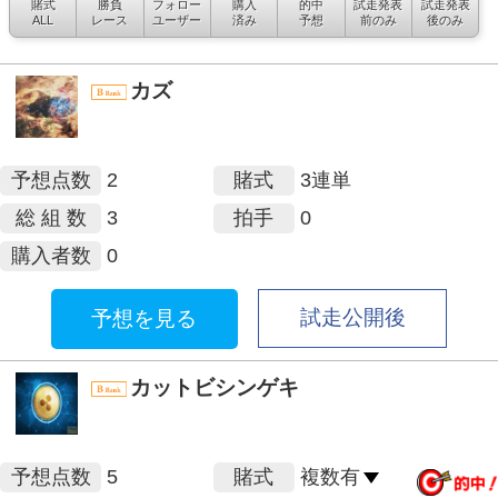
賭式
勝負
フォロー
購入
的中
試走発表
試走発表
ALL
レース
ユーザー
済み
予想
前のみ
後のみ
カズ
予想点数
2
賭式
3連単
総 組 数
3
拍手
0
購入者数
0
試走公開後
予想を見る
カットビシンゲキ
予想点数
5
賭式
複数有