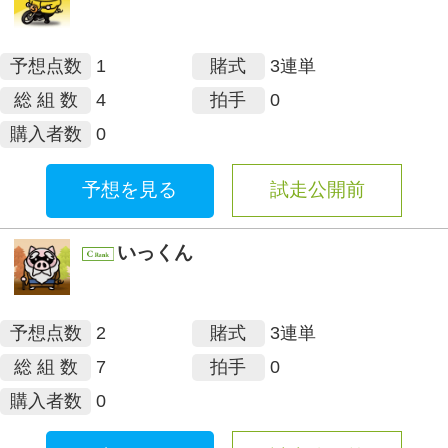
予想点数
1
賭式
3連単
総 組 数
4
拍手
0
購入者数
0
試走公開前
予想を見る
いっくん
予想点数
2
賭式
3連単
総 組 数
7
拍手
0
購入者数
0