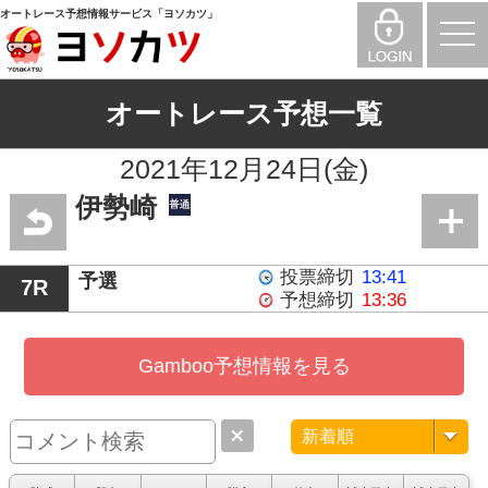
オートレース予想情報サービス「ヨソカツ」
togg
navi
オートレース予想一覧
2021年12月24日(金)
伊勢崎
投票締切
13:41
予選
7R
予想締切
13:36
Gamboo予想情報を見る