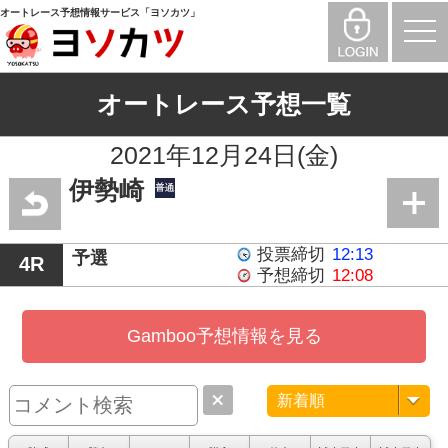
オートレース予想情報サービス「ヨソカツ」
togg
navi
オートレース予想一覧
2021年12月24日(金)
伊勢崎
投票締切
12:13
予選
4R
予想締切
12:08
Gamboo予想情報を見る