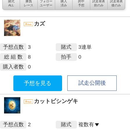
賭式
勝負
フォロー
購入
的中
試走発表
試走発表
ALL
レース
ユーザー
済み
予想
前のみ
後のみ
カズ
予想点数
3
賭式
3連単
総 組 数
8
拍手
0
購入者数
0
試走公開後
予想を見る
カットビシンゲキ
予想点数
2
賭式
複数有