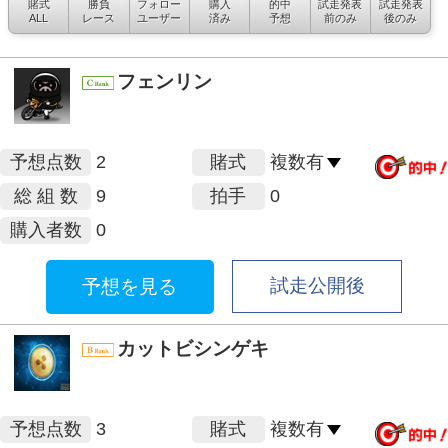
賭式
勝負
フォロー
購入
的中
試走発表
試走発表
ALL
レース
ユーザー
済み
予想
前のみ
後のみ
フェンリン
予想点数
2
賭式
複数有
総 組 数
9
拍手
0
購入者数
0
試走公開後
予想を見る
カットビシンゲキ
予想点数
3
賭式
複数有