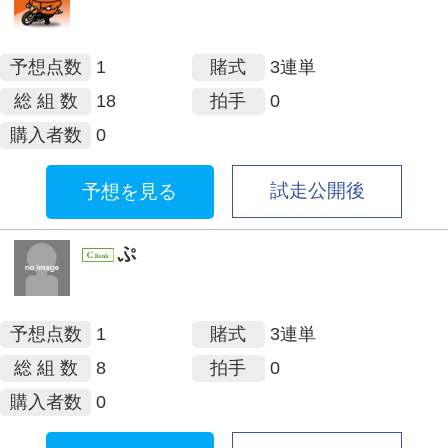
予想点数
1
賭式
3連単
総 組 数
18
拍手
0
購入者数
0
試走公開後
予想を見る
ぷ
予想点数
1
賭式
3連単
総 組 数
8
拍手
0
購入者数
0