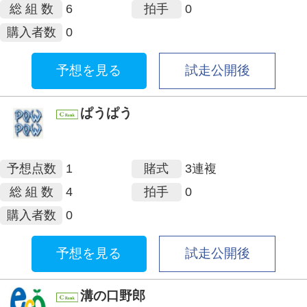
総 組 数
6
拍手
0
購入者数
0
試走公開後
予想を見る
ぱうぱう
予想点数
1
賭式
3連複
総 組 数
4
拍手
0
購入者数
0
試走公開後
予想を見る
溝の口野郎