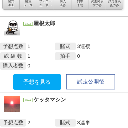
賭式
勝負
フォロー
購入
的中
試走発表
試走発表
ALL
レース
ユーザー
済み
予想
前のみ
後のみ
屋根太郎
予想点数
1
賭式
3連複
総 組 数
1
拍手
0
購入者数
0
試走公開後
予想を見る
ケッタマシン
予想点数
2
賭式
3連単