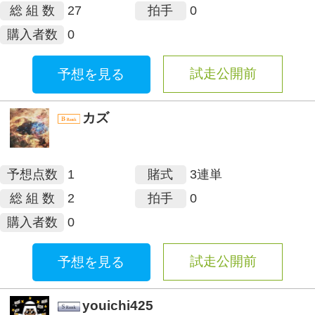
総 組 数
27
拍手
0
購入者数
0
試走公開前
予想を見る
カズ
予想点数
1
賭式
3連単
総 組 数
2
拍手
0
購入者数
0
試走公開前
予想を見る
youichi425