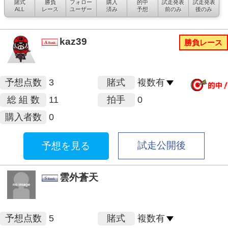
賭式
勝負
フォロー
購入
的中
試走発表
試走発表
ALL
レース
ユーザー
済み
予想
前のみ
後のみ
kaz39
勝負レース
予想点数
3
賭式
複数有
総 組 数
11
拍手
0
購入者数
0
試走公開後
予想を見る
雲外蒼天
予想点数
5
賭式
複数有