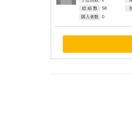
総 組 数
58
購入者数
0