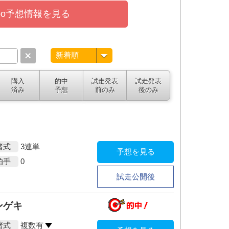
boo予想情報を見る
購入
的中
試走発表
試走発表
済み
予想
前のみ
後のみ
賭式
3連単
予想を見る
拍手
0
試走公開後
ンゲキ
賭式
複数有