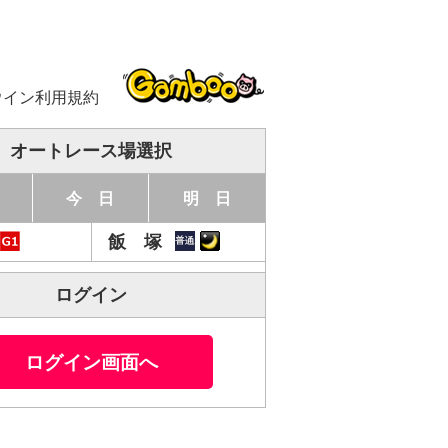
ウイン利用規約
オートレース場選択
今 日
明 日
飯 塚
ログイン
ログイン画面へ
良10走
良10走