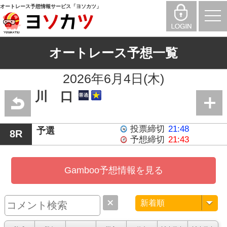
オートレース予想情報サービス「ヨソカツ」
togg
navi
オートレース予想一覧
2026年6月4日(木)
川 口
投票締切
21:48
予選
8R
予想締切
21:43
Gamboo予想情報を見る