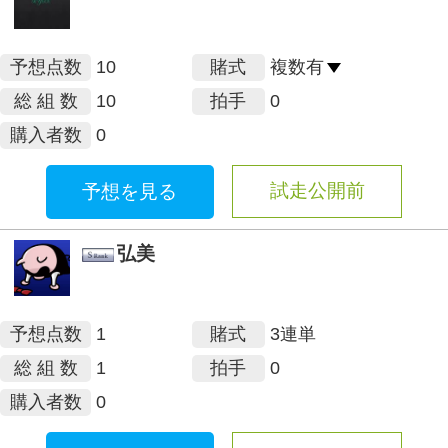
予想点数
10
賭式
複数有
総 組 数
10
拍手
0
購入者数
0
試走公開前
予想を見る
弘美
予想点数
1
賭式
3連単
総 組 数
1
拍手
0
購入者数
0