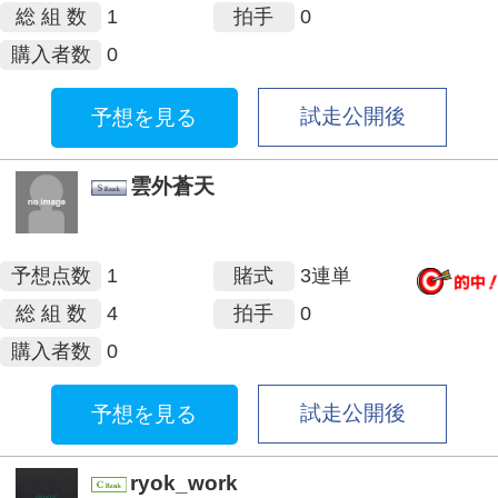
総 組 数
1
拍手
0
購入者数
0
試走公開後
予想を見る
雲外蒼天
予想点数
1
賭式
3連単
総 組 数
4
拍手
0
購入者数
0
試走公開後
予想を見る
ryok_work