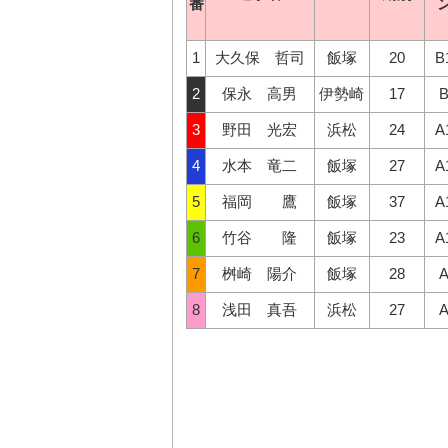
番
番
1
1
大久保 哲司
大久保 哲司
飯塚
飯塚
20
20
B
B
2
2
保永 高男
保永 高男
伊勢崎
伊勢崎
17
17
B
B
3
3
野田 光宏
野田 光宏
浜松
浜松
24
24
A
A
4
4
水本 竜二
水本 竜二
飯塚
飯塚
27
27
A
A
5
5
福岡 鷹
福岡 鷹
飯塚
飯塚
37
37
A
A
6
6
竹谷 隆
竹谷 隆
飯塚
飯塚
23
23
A
A
7
7
桝崎 陽介
桝崎 陽介
飯塚
飯塚
28
28
A
A
8
8
浅田 真吾
浅田 真吾
浜松
浜松
27
27
A
A