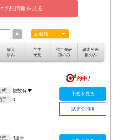
boo予想情報を見る
購入
的中
試走発表
試走発表
済み
予想
前のみ
後のみ
賭式
複数有
予想を見る
拍手
0
試走公開後
賭式
3連単