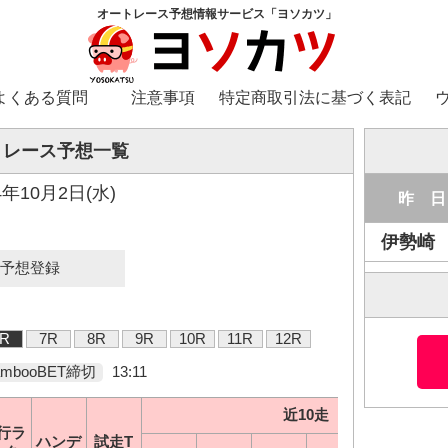
オートレース予想情報サービス「ヨソカツ」
よくある質問
注意事項
特定商取引法に基づく表記
トレース予想一覧
4年10月2日(水)
昨 日
伊勢崎
予想登録
6R
7R
8R
9R
10R
11R
12R
ambooBET締切
13:11
近10走
近10走
行ラ
行ラ
ハンデ
ハンデ
試走T
試走T