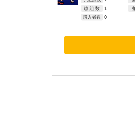
総 組 数
1
購入者数
0