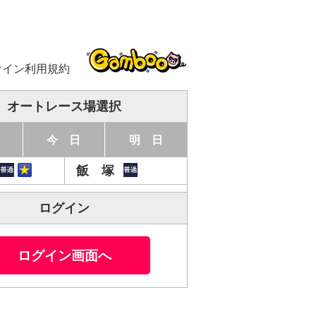
ウイン利用規約
オートレース場選択
今 日
明 日
飯 塚
ログイン
ログイン画面へ
良10走
良10走