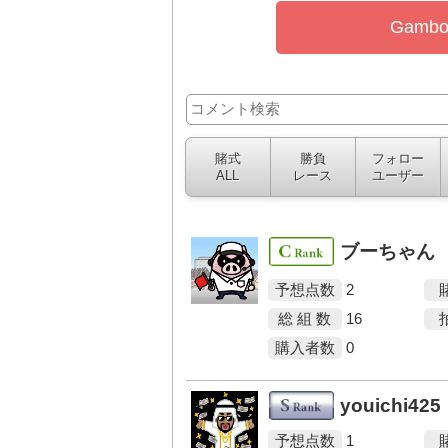
Gam
賭式
勝負
フォロー
ALL
レース
ユーザー
ブーちゃん
予想点数
2
総 組 数
16
購入者数
0
youichi425
予想点数
1