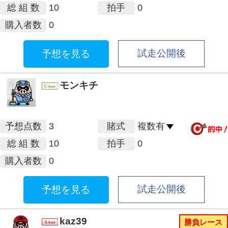
総 組 数
10
拍手
0
購入者数
0
試走公開後
予想を見る
モンキチ
予想点数
3
賭式
複数有
総 組 数
10
拍手
0
購入者数
0
試走公開後
予想を見る
kaz39
勝負レース