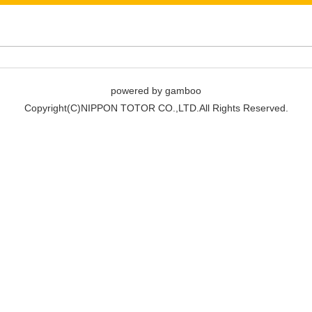
powered by gamboo
Copyright(C)NIPPON TOTOR CO.,LTD.All Rights Reserved.