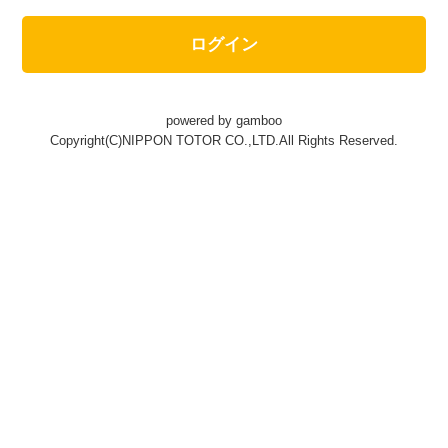
ログイン
powered by gamboo
Copyright(C)NIPPON TOTOR CO.,LTD.All Rights Reserved.