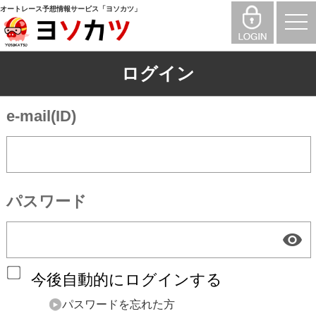
オートレース予想情報サービス「ヨソカツ」
togg
navi
ログイン
e-mail(ID)
パスワード
今後自動的にログインする
パスワードを忘れた方