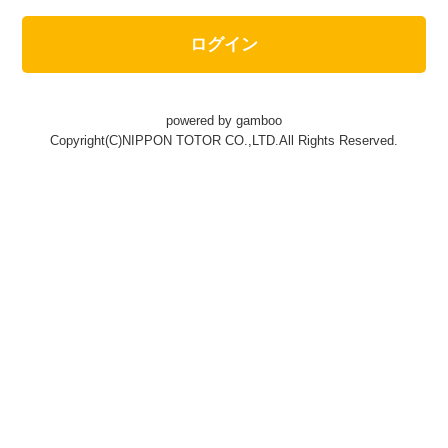
ログイン
powered by gamboo
Copyright(C)NIPPON TOTOR CO.,LTD.All Rights Reserved.