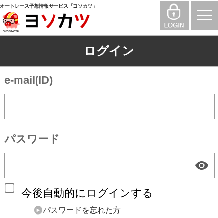
オートレース予想情報サービス「ヨソカツ」
togg
navi
ログイン
e-mail(ID)
パスワード
今後自動的にログインする
パスワードを忘れた方