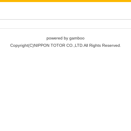
powered by gamboo
Copyright(C)NIPPON TOTOR CO.,LTD.All Rights Reserved.