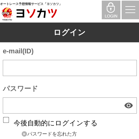
オートレース予想情報サービス「ヨソカツ」
togg
navi
ログイン
e-mail(ID)
パスワード
今後自動的にログインする
パスワードを忘れた方