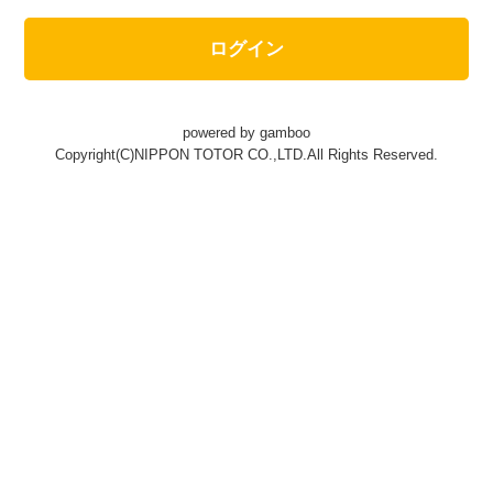
ログイン
powered by gamboo
Copyright(C)NIPPON TOTOR CO.,LTD.All Rights Reserved.