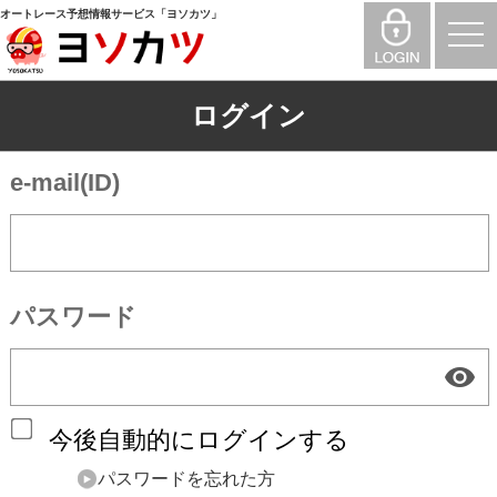
オートレース予想情報サービス「ヨソカツ」
togg
navi
ログイン
e-mail(ID)
パスワード
今後自動的にログインする
パスワードを忘れた方