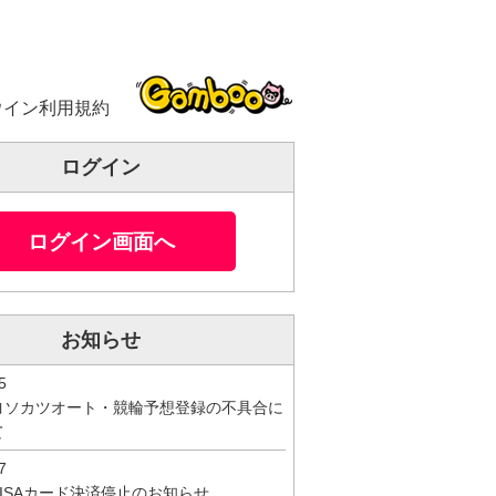
ウイン利用規約
ログイン
ログイン画面へ
お知らせ
5
ヨソカツオート・競輪予想登録の不具合に
て
7
ISAカード決済停止のお知らせ