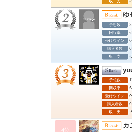
収 支
-
ゆ
予想数
3
回収率
6
受けウイン
0
購入者数
0
収 支
-
yo
予想数
1
回収率
6
受けウイン
0
購入者数
0
収 支
-
カ
4位