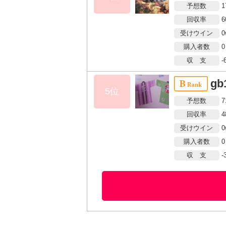
予想数
1
回収率
6
受けウイン
0
購入者数
0
収 支
-
gb
5位
予想数
7
回収率
4
受けウイン
0
購入者数
0
収 支
-