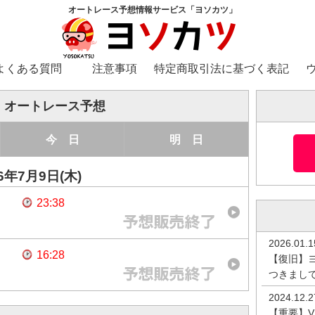
オートレース予想情報サービス「ヨソカツ」
よくある質問
注意事項
特定商取引法に基づく表記
 オートレース予想
今 日
明 日
26年7月9日(木)
R
23:38
2026.01.1
R
16:28
【復旧】
つきまし
2024.12.2
【重要】V