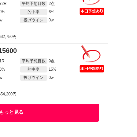
72R
平均予想目数
2点
0%
的中率
6%
w
投げウイン
0w
682,750円
15600
1R
平均予想目数
9点
8%
的中率
15%
w
投げウイン
0w
354,200円
もっと見る