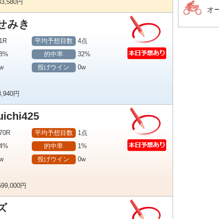
33,580円
オ
せみき
1R
平均予想目数
4点
8%
的中率
32%
w
投げウイン
0w
3,940円
uichi425
70R
平均予想目数
1点
4%
的中率
1%
w
投げウイン
0w
599,000円
ズ