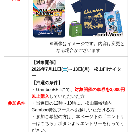
※画像はイメージです。内容は変更と
なる場合がございます
【対象開催】
2026年7月11日(
土
)～13日(月) 松山FIIナイタ
ー
【抽選の条件】
・GambooBETにて、
対象開催の車券を3,000円
以上購入
していただいた方
参加条件
・当選日の12時～19時に、松山競輪場内
Gamboo特設ブースへお越しいただける方
・参加ご希望の方は、本ページ下の「エントリ
ーはこちら」ボタンよりエントリーを行ってく
ださい。