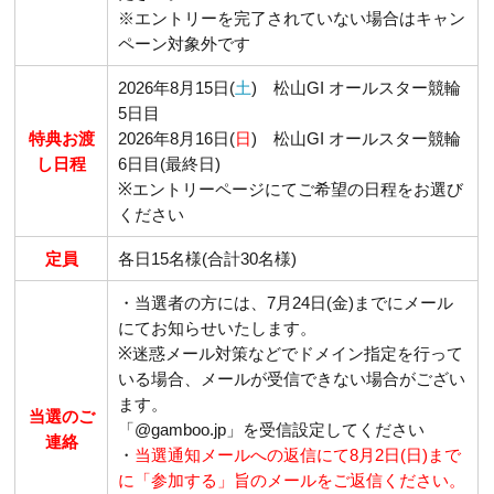
※エントリーを完了されていない場合はキャン
ペーン対象外です
2026年8月15日(
土
) 松山GI オールスター競輪
5日目
特典お渡
2026年8月16日(
日
) 松山GI オールスター競輪
し日程
6日目(最終日)
※エントリーページにてご希望の日程をお選び
ください
定員
各日15名様(合計30名様)
・当選者の方には、7月24日(金)までにメール
にてお知らせいたします。
※迷惑メール対策などでドメイン指定を行って
いる場合、メールが受信できない場合がござい
ます。
当選のご
「@gamboo.jp」を受信設定してください
連絡
・
当選通知メールへの返信にて8月2日(
日
)まで
に「参加する」旨のメールをご返信ください。