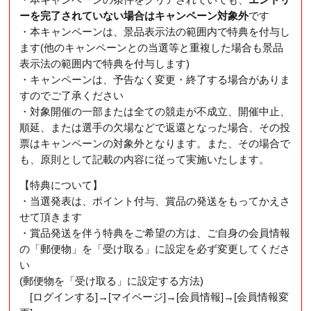
ーを完了されていない場合はキャンペーン対象外
です
・本キャンペーンは、景品表示法の範囲内で特典を付与し
ます(他のキャンペーンとの当選等と重複した場合も景品
表示法の範囲内で特典を付与します)
・キャンペーンは、予告なく変更・終了する場合がありま
すのでご了承ください
・対象開催の一部または全ての競走が不成立、開催中止、
順延、または選手の欠場などで返還となった場合、その投
票はキャンペーンの対象外となります。また、その場合で
も、原則として記載の内容に従って実施いたします。
【特典について】
・当選発表は、ポイント付与、賞品の発送をもってかえさ
せて頂きます
・賞品発送を伴う特典をご希望の方は、ご自身の会員情報
の「郵便物」を「受け取る」に設定を必ず変更してくださ
い
(郵便物を「受け取る」に設定する方法)
[ログインする]→[マイページ]→[会員情報]→[会員情報変