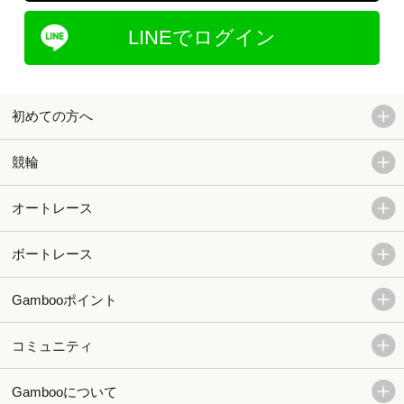
LINEでログイン
初めての方へ
競輪
オートレース
ボートレース
Gambooポイント
コミュニティ
Gambooについて