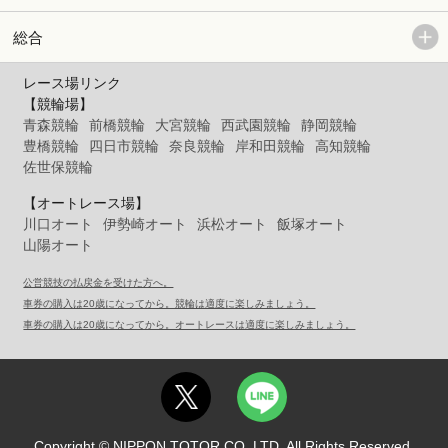
総合
レース場リンク
【競輪場】
青森競輪
前橋競輪
大宮競輪
西武園競輪
静岡競輪
豊橋競輪
四日市競輪
奈良競輪
岸和田競輪
高知競輪
佐世保競輪
【オートレース場】
川口オート
伊勢崎オート
浜松オート
飯塚オート
山陽オート
公営競技の払戻金を受けた方へ。
車券の購入は20歳になってから。競輪は適度に楽しみましょう。
車券の購入は20歳になってから。オートレースは適度に楽しみましょう。
Copyright © NIPPON TOTOR CO.,LTD. All Rights Reserved.