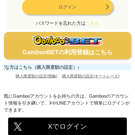
ログイン
パスワードを忘れた方は
こちら
GambooBETの利用登録はこちら
不安な方はこちら（購入限度額の設定）↓
購入限度額の設定(競輪)
購入限度額の設定(オートレース)
既にGambooアカウントをお持ちの方は、Gambooのアカウン
ト情報を引き継いで、XやLINEアカウントで簡単にログインが
できます。
Xでログイン