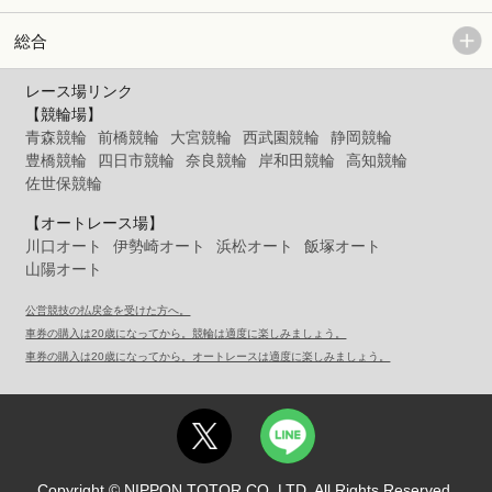
総合
レース場リンク
【競輪場】
青森競輪
前橋競輪
大宮競輪
西武園競輪
静岡競輪
豊橋競輪
四日市競輪
奈良競輪
岸和田競輪
高知競輪
佐世保競輪
【オートレース場】
川口オート
伊勢崎オート
浜松オート
飯塚オート
山陽オート
公営競技の払戻金を受けた方へ。
車券の購入は20歳になってから。競輪は適度に楽しみましょう。
車券の購入は20歳になってから。オートレースは適度に楽しみましょう。
Copyright © NIPPON TOTOR CO.,LTD. All Rights Reserved.