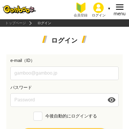
会員登録
ログイン
トップページ
ログイン
ログイン
e-mail（ID）
パスワード
今後自動的にログインする