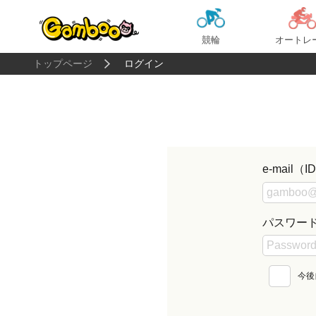
競輪
オートレ
トップページ
ログイン
e-mail（I
パスワー
今後