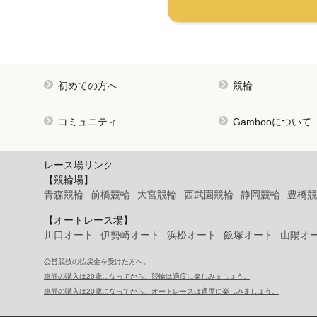
初めての方へ
競輪
コミュニティ
Gambooについて
レース場リンク
【競輪場】
青森競輪
前橋競輪
大宮競輪
西武園競輪
静岡競輪
豊橋競
【オートレース場】
川口オート
伊勢崎オート
浜松オート
飯塚オート
山陽オ
公営競技の払戻金を受けた方へ。
車券の購入は20歳になってから。競輪は適度に楽しみましょう。
車券の購入は20歳になってから。オートレースは適度に楽しみましょう。