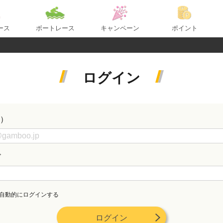
ース
ボートレース
キャンペーン
ポイント
ログイン
D）
ド
自動的にログインする
ログイン