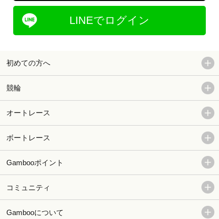
LINEでログイン
初めての方へ
競輪
オートレース
ボートレース
Gambooポイント
コミュニティ
Gambooについて