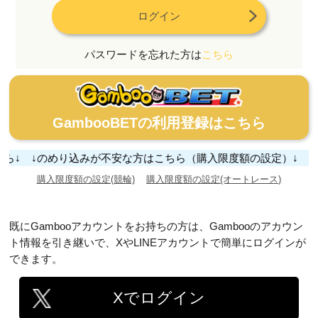
ログイン
パスワードを忘れた方は
こちら
GambooBETの利用登録はこちら
から↓ ↓のめり込みが不安な方はこちら（購入限度額の設定）↓
購入限度額の設定(競輪)
購入限度額の設定(オートレース)
既にGambooアカウントをお持ちの方は、Gambooのアカウン
ト情報を引き継いで、XやLINEアカウントで簡単にログインが
できます。
Xでログイン