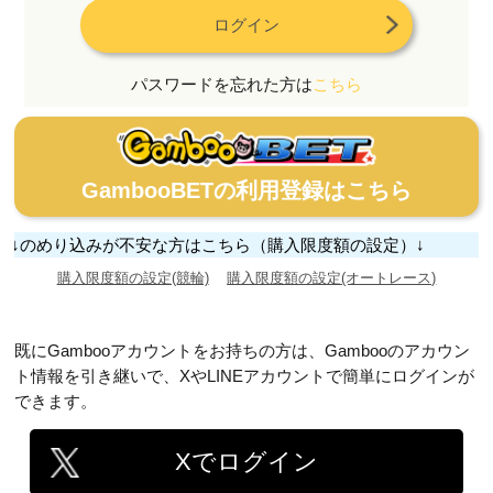
ログイン
パスワードを忘れた方は
こちら
GambooBETの利用登録はこちら
 ↓のめり込みが不安な方はこちら（購入限度額の設定）↓
購入限度額の設定(競輪)
購入限度額の設定(オートレース)
既にGambooアカウントをお持ちの方は、Gambooのアカウン
ト情報を引き継いで、XやLINEアカウントで簡単にログインが
できます。
Xでログイン